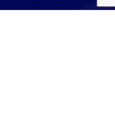
Confía en KDT Trans para tus necesidades de transporte
urgente dentro del territorio nacional. Nuestro servicio de
transporte urgente nacional garantiza
entregas
rápidas y seguras en toda la región
. Sea cual sea la
urgencia de tu envío, estamos aquí para
asegurarnos
de que llegue a su destino a tiempo y en perfectas
condiciones
.